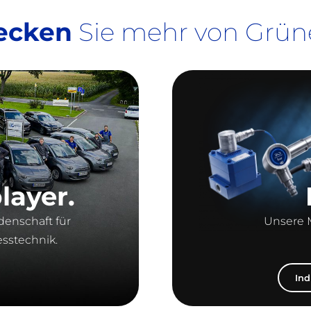
ecken
Sie mehr von Grün
layer.
denschaft für
Unsere M
esstechnik.
Ind