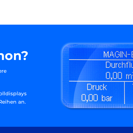
hon?
ere
olldisplays
Reihen an.