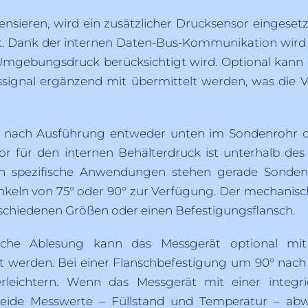
nsieren, wird ein zusätzlicher Drucksensor eingeset
t. Dank der internen Daten-Bus-Kommunikation wird d
Umgebungsdruck berücksichtigt wird. Optional kan
signal ergänzend mit übermittelt werden, was die Vi
e nach Ausführung entweder unten im Sondenrohr 
nsor für den internen Behälterdruck ist unterhalb d
n spezifische Anwendungen stehen gerade Sonden
eln von 75° oder 90° zur Verfügung. Der mechanisch
schiedenen Größen oder einen Befestigungsflansch.
liche Ablesung kann das Messgerät optional mit
et werden. Bei einer Flanschbefestigung um 90° nach
rleichtern. Wenn das Messgerät mit einer integ
 beide Messwerte – Füllstand und Temperatur – ab